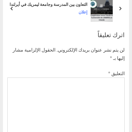
o
u
التعاون بين المدرسة وجامعة ليمريك في أيرلندا
s
s
prev
next
إعلان
t
P
:
o
اترك تعليقاً
s
t
لن يتم نشر عنوان بريدك الإلكتروني.
الحقول الإلزامية مشار
:
إليها بـ
*
التعليق
*