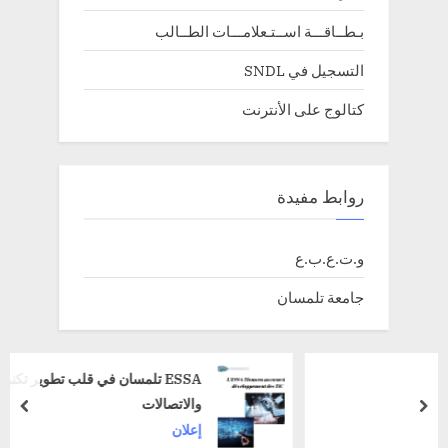
بـطــاقـــة اســتـعلامـــات الطــالب
التسجيل في SNDL
كتالوج على الأنترنت
روابط مفيدة
و.ت.ع.ب.ع
جامعة تلمسان
ESSA تلمسان في قلب تطوير تكنولوجيا المعلومات
والاتصالات
prev
next
إعلان