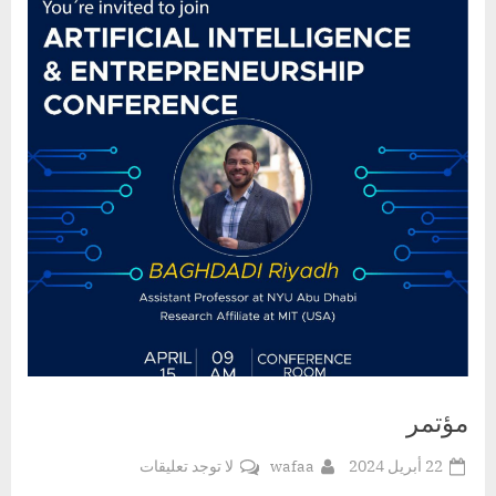
مؤتمر
Posted
By
على
22 أبريل 2024
wafaa
لا توجد تعليقات
on
مؤتمر