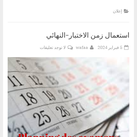
إعلان
استعمال زمن الاختبار-النهائي
Posted
By
على
5 فبراير 2024
wafaa
لا توجد تعليقات
on
استعمال
زمن
الاختبار-
النهائي