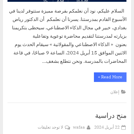
السلام عليكم، نود أن نعلمكم بفرصة مميزة ستتوفر لدينا في
الأسبوع القادم بمدرستنا. يسرنا أن نعلمكم أن الدكتور رياض
بغدادي، خبير في مجال الذكاء الاصطناعي، سيحظى بتكريمنا
بزيارته لمدرستنا لتقديم محاضرة توعوية وتفاعلية
بعنون « الذكاء الاصطناعي والمقولاتية » سيقام الحدث يوم
الاثنين الموافق 15 أبريل 2024، الساعة 9 صباحًا، في قاعة
المحاضرات بالمدرسة. ونحن نتطلع بشغف…
“مؤتمر”
»
Read More
إعلان
منح دراسية
Posted
By
على
22 أبريل 2024
wafaa
لا توجد تعليقات
on
منح