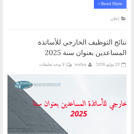
“**حوّل
»
Read More
فكرتك
المبتكرة
إلى
إعلان
مشروع
ناجح
مع
ProtoMarket
2026!**”
نتائج التوظيف الخارجي للأساتذة
المساعدين بعنوان سنة 2025
Posted
By
على
23 يوليو 2026
wafaa
لا توجد تعليقات
on
نتائج
التوظيف
الخارجي
للأساتذة
المساعدين
بعنوان
سنة
2025