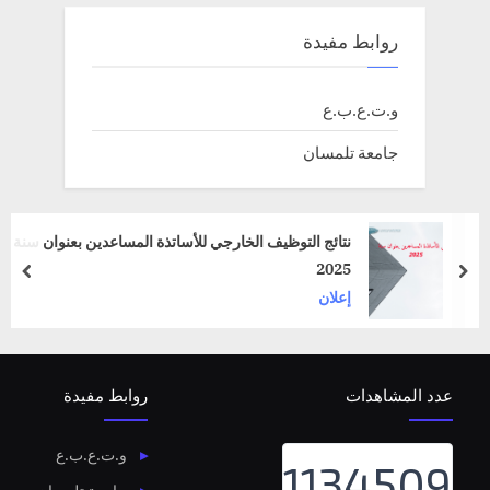
روابط مفيدة
و.ت.ع.ب.ع
جامعة تلمسان
نتائج التوظيف الخارجي للأساتذة المساعدين بعنوان سنة
2025
prev
next
إعلان
عدد المشاهدات
روابط مفيدة
و.ت.ع.ب.ع
1134509