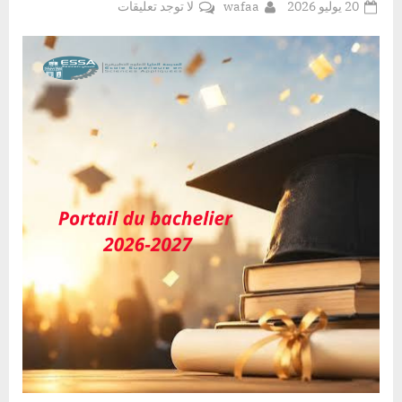
Posted
By
على
20 يوليو 2026
wafaa
لا توجد تعليقات
on
بوابة
خريجي
المدارس
الثانوية
(2026–
2027)