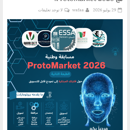
Posted
By
على
29 يوليو 2026
wafaa
لا توجد تعليقات
on
**حوّل
فكرتك
المبتكرة
إلى
مشروع
ناجح
مع
ProtoMarket
2026!**