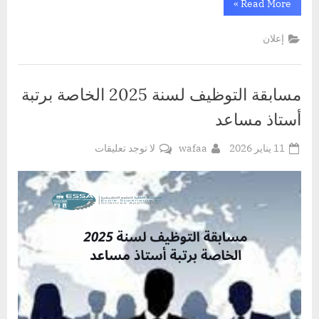
“التعاون
»
Read More
بين
المدرسة
وجامعة
إعلان
ليمريك
في
أيرلندا”
مسابقة التوظيف لسنة 2025 الخاصة برتبة
أستاذ مساعد
Posted
By
على
11 يناير 2026
wafaa
لا توجد تعليقات
on
مسابقة
التوظيف
لسنة
2025
الخاصة
برتبة
أستاذ
مساعد