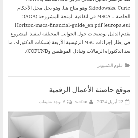
Skłodowska-Curie وهو متاح هنا. وهو يحل محل الأحكام
الخاصة بـ MSCA في اتفاقية المنحة المشروحة (AGA):
Horizon-msca-financial-guide_en.pdf (europa.eu)
يقدم الدليل توضيحات حول الجوانب المختلفة لتنفيذ المشروع
في إطار إجراءات MSC الرئيسية الأربعة (شبكات الدكتوراه، ما
بعد الدكتوراه الزمالات وتبادل الموظفين وCOFUND).
علوم الكمبيوتر
موقع حاضنة الأعمال الرقمية
Posted
By
على
22 أبريل 2024
wafaa
لا توجد تعليقات
on
موقع
حاضنة
الأعمال
الرقمية