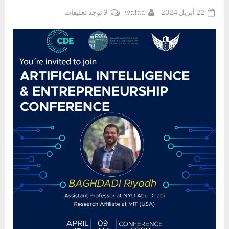
Posted
By
على
22 أبريل 2024
wafaa
لا توجد تعليقات
on
مؤتمر