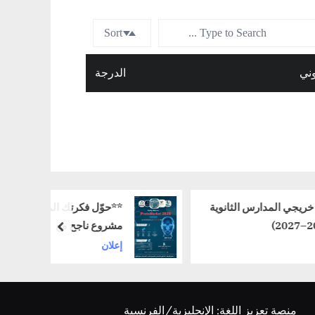
Sort
وني
الدرجة
المدارس الثانوية
**حوّل فكرتك المبتكرة إلى
مشروع ناجح مع
prev
ProtoMarket 2026!**
إعلان
منصة تعزيز اللغة: الإنجليزية/الفرنسية