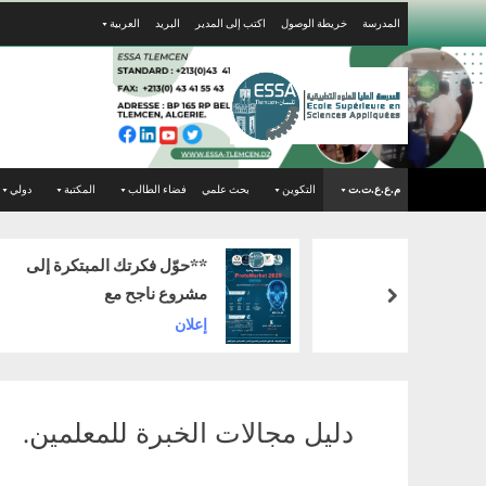
Ski
المدرسة
خريطة الوصول
اكتب إلى المدير
البريد
العربية
t
conten
م.ع.ع.ت.ت
التكوين
بحث علمي
فضاء الطالب
المكتبة
دولي
**حوّل فكرتك المبتكرة إلى
مشروع ناجح مع
next
ProtoMarket 2026!**
إعلان
دليل مجالات الخبرة للمعلمين.