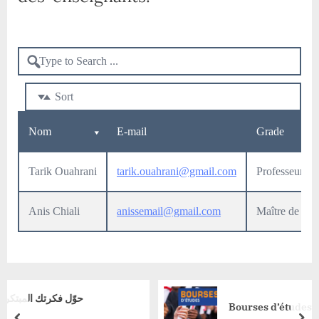
Sort
Nom
E-mail
Grade
Tarik Ouahrani
tarik.ouahrani@gmail.com
Professeur
Anis Chiali
anissemail@gmail.com
Maître de con
Bourses d’études