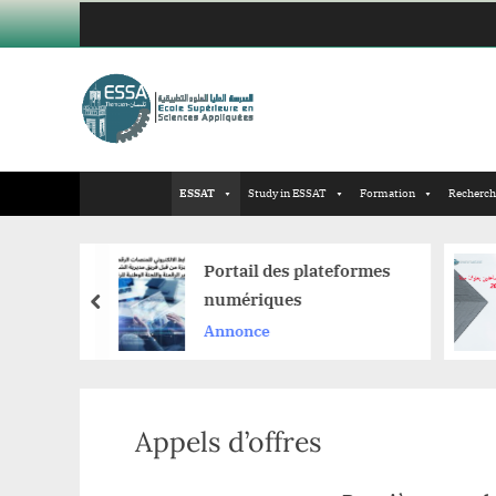
Skip
to
content
ESSAT
Study in ESSAT
Formation
Recherche
Portail des plateformes
numériques
prev
المم
Annonce
Appels d’offres