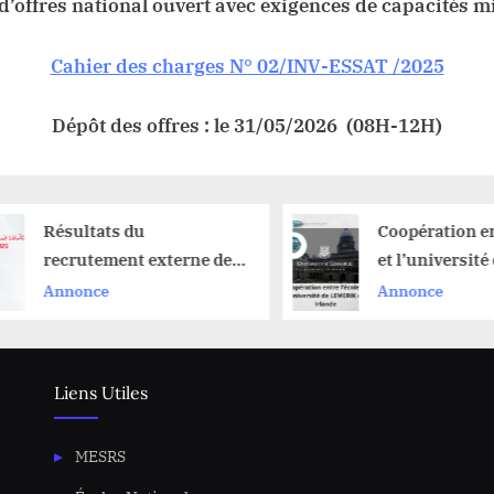
’offres national ouvert avec exigences de capacités 
Cahier des charges N° 02/INV-ESSAT /2025
Dépôt des offres : le 31/05/2026 (08H-12H)
Résultats du
Coopération en
recrutement externe de
et l’université
maîtres de conférences
LEMERIK en Ir
Annonce
Annonce
pour l’année 2025
Liens Utiles
MESRS