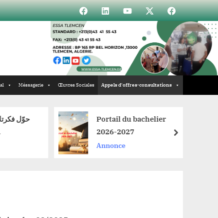
Élément
Élément
Élément
Élément
Incubateur
de
de
de
de
menu
menu
menu
menu
al
Méssagerie
Œuvres Sociales
Appels d'offres-consultations
Portail du bachelier
2026-2027
next
026!**
Annonce