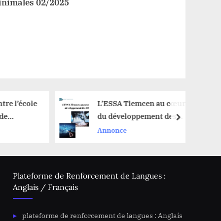
minimales 02/2025
tre l’école
L’ESSA Tlemcen au cœur
 de
du développement des
next
lande
TIC
Annonce
Plateforme de Renforcement de Langues :
Anglais / Français
plateforme de renforcement de langues : Anglais