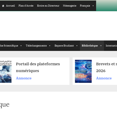
Accueil
Plan d’Accés
Ecrire au Directeur
Méssagerie
Français
he Scientifique
Téléchargements
Espace Etudiant
Bibliothéque
Internati
Portail des plateformes
Brevets et st
numériques
2026
Annonce
Annonce
èque