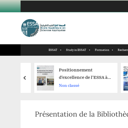
Skip
to
content
ESSAT
Study in ESSAT
Formation
Recherc
Positionnement
d’excellence de l’ESSA à
prev
المم
la formation ICT au
Non classé
Japan.
Présentation de la Biblioth