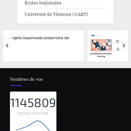
Écoles Nationales
Université de Tlemcen ( UABT)
ts auservice de
Consolidation de l’apprenti
prev
nex
Annonce
Nombres de vue
1145809
TOTAL VISITORS