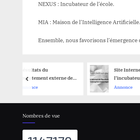
NEXUS : Incubateur de l’école.
MIA : Maison de l’Intelligence Artificielle
Ensemble, nous favorisons l’émergence d
ats du
Site Internet de
ement externe de
l’incubateur
prev
s de conférences
d’entreprises
ce
Annonce
’année 2025
numériques
Nombres de vue