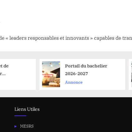
.
e « leaders responsables et innovants » capables de tr
Portail du bachelier
Posi
2026-2027
d’exc
la f
Annonce
Non c
Japa
Liens Utiles
MESRS