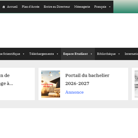
Accueil
Plan d’Accés
Ecrire au Directeur
Méssagerie
Français
e Scientifique
Téléchargements
Espace Etudiant
Bibliothéque
Internati
Portail du bachelier
Site 
2026-2027
l’inc
d’ent
Annonce
Anno
numé