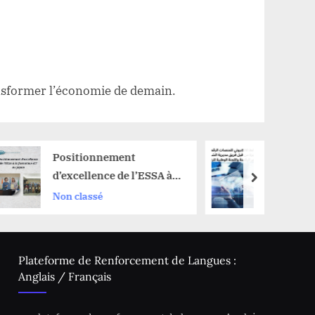
ansformer l’économie de demain.
tionnement
Portail des plateformes
ellence de l’ESSA à
numériques
next
ormation ICT au
lassé
Annonce
n.
Plateforme de Renforcement de Langues :
Anglais / Français