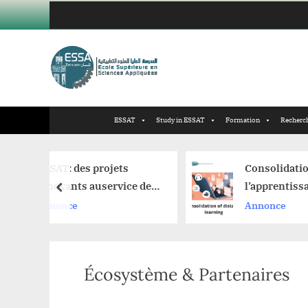
Skip
to
content
ESSAT
Study in ESSAT
Formation
Recherch
des projets
Consolidation de
nts auservice de
l’apprentissage à
prev
omie
distance
e
Annonce
Écosystème & Partenaires