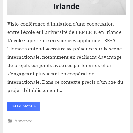
Visio-conférence d’initiation d’une coopération
entre l’école et l’université de LEMERIK en Irlande
L’école supérieure en sciences appliquées ESSA
Tlemcen entend accroître sa présence sur la scène
internationale, notamment en réalisant davantage
de projets conjoints avec ses partenaires et en
s’engageant plus avant en coopération
internationale. Dans ce contexte précis d’un axe du
projet d’établissement…
“Coopération
Read More
»
entre
l’école
et
Annonce
l’université
de
LEMERIK