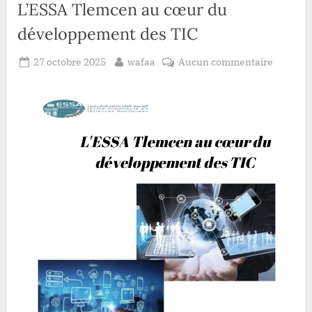
L’ESSA Tlemcen au cœur du
développement des TIC
Posted
By
sur
27 octobre 2025
wafaa
Aucun commentaire
on
L’ESSA
Tlemce
au
cœur
du
dévelop
des
TIC