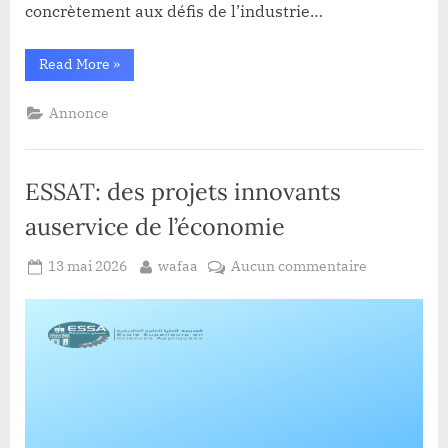
concrètement aux défis de l’industrie…
“Prix
Read More
»
Innov8
ESSAT
(Édition
Annonce
2026)”
ESSAT: des projets innovants
auservice de l’économie
Posted
By
sur
13 mai 2026
wafaa
Aucun commentaire
on
ESSAT:
des
projets
innovants
auservice
de
l’économie