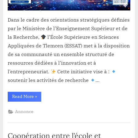
Dans le cadre des orientations stratégiques définies
par le Ministère de l’Enseignement Supérieur et de
la Recherche,
l’École Supérieure en Sciences
Appliquées de Tlemcen (ESSAT) met à la disposition
de sa communauté un ensemble structuré de
ressources dédiées à l’innovation et à
l’entrepreneuriat.
Cette initiative vise à :
soutenir les activités de recherche
…
“Brevets
Read More
»
et
statups
mars
Annonce
2026”
Coopération entre l’école et