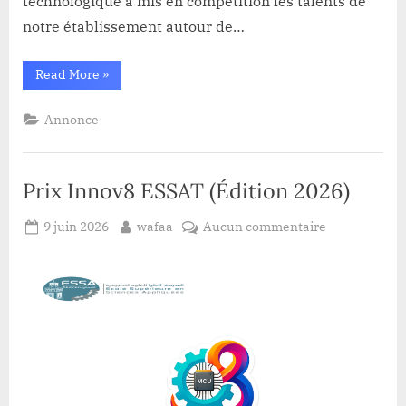
technologique a mis en compétition les talents de
notre établissement autour de…
“Prix
Read More
»
INNOV8
–
ESSAT
Annonce
2026
:
Clôture
de
la
Prix Innov8 ESSAT (Édition 2026)
phase
finale
et
Posted
By
sur
consécration”
9 juin 2026
wafaa
Aucun commentaire
on
Prix
Innov8
ESSAT
(Édition
2026)