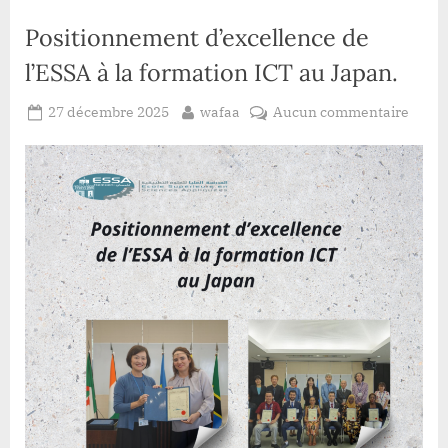
en
Irlande”
Positionnement d’excellence de
l’ESSA à la formation ICT au Japan.
Posted
By
sur
27 décembre 2025
wafaa
Aucun commentaire
on
Posit
d’exc
de
l’ESS
à
la
forma
ICT
au
Japan