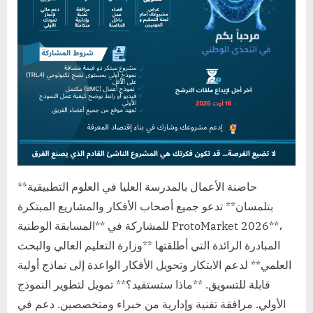
**حاضنة الأعمال بالمدرسة العليا في العلوم التطبيقية
بتلمسان** تدعو جميع أصحاب الأفكار والمشاريع المبتكرة
للمشاركة في **المسابقة الوطنية ProtoMarket 2026**،
المبادرة الرائدة التي أطلقتها **وزارة التعليم العالي والبحث
العلمي** لدعم الابتكار وتحويل الأفكار الواعدة إلى نماذج أولية
قابلة للتسويق. **ماذا ستستفيد؟** تمويل لتطوير النموذج
الأولي. مرافقة تقنية وإدارية من خبراء ومتخصصين. دعم في