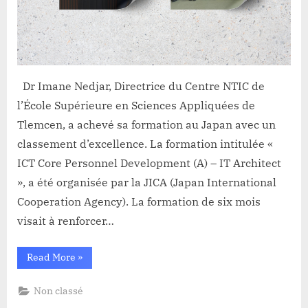
Dr Imane Nedjar, Directrice du Centre NTIC de
l’École Supérieure en Sciences Appliquées de
Tlemcen, a achevé sa formation au Japan avec un
classement d’excellence. La formation intitulée «
ICT Core Personnel Development (A) – IT Architect
», a été organisée par la JICA (Japan International
Cooperation Agency). La formation de six mois
visait à renforcer…
“Positionnement
Read More
»
d’excellence
de
l’ESSA
Non classé
à
la