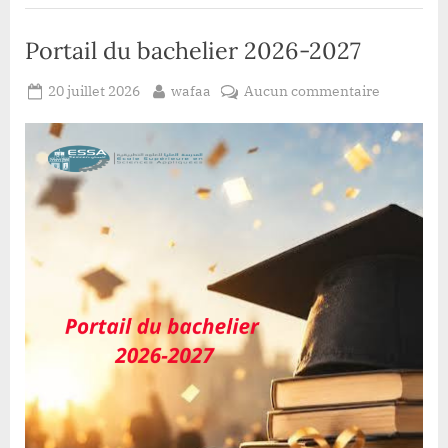
Portail du bachelier 2026-2027
Posted
By
sur
20 juillet 2026
wafaa
Aucun commentaire
on
Portail
du
bachelier
2026-
2027