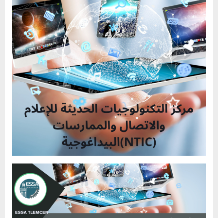
للاعلام
و
الاتصال
و
الممارسات
البيداغوجية