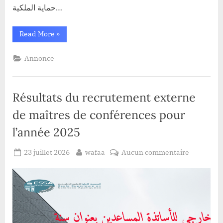
حماية الملكية…
“**حوّل
Read More
»
فكرتك
المبتكرة
إلى
Annonce
مشروع
ناجح
مع
ProtoMarket
2026!**”
Résultats du recrutement externe
de maîtres de conférences pour
l’année 2025
Posted
By
sur
23 juillet 2026
wafaa
Aucun commentaire
on
Résultats
du
recruteme
externe
de
maîtres