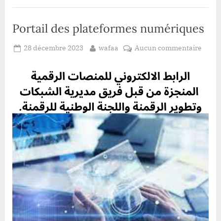
Portail des plateformes numériques
Posted
By
sur
28 décembre 2023
wafaa
Aucun commentaire
on
Portai
des
plate
numé