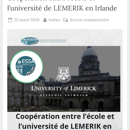
l’université de LEMERIK en Irlande
Posted
By
sur
25 mars 2026
wafaa
Aucun commentaire
on
Coopérati
entre
l’école
et
l’universit
de
LEMERIK
en
Irlande