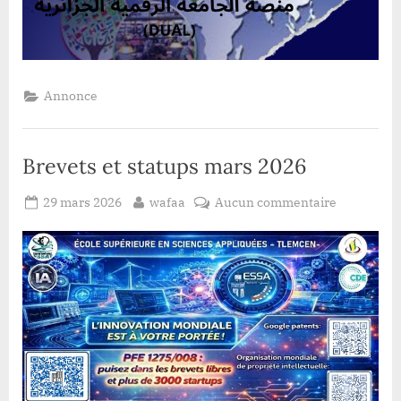
Annonce
Brevets et statups mars 2026
Posted
By
sur
29 mars 2026
wafaa
Aucun commentaire
on
Brevets
et
statups
mars
2026