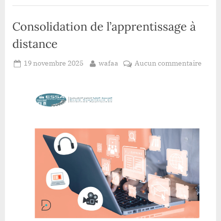
formation
ICT
au
Consolidation de l’apprentissage à
Japan.”
distance
Posted
By
sur
19 novembre 2025
wafaa
Aucun commentaire
on
Conso
de
l’app
à
dista