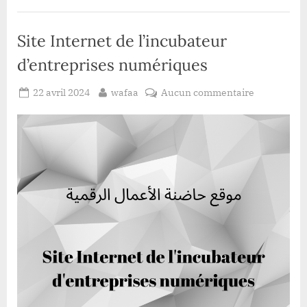
Site Internet de l’incubateur
d’entreprises numériques
Posted
By
sur
22 avril 2024
wafaa
Aucun commentaire
on
Site
Internet
de
l’incubateu
d’entrepris
numérique