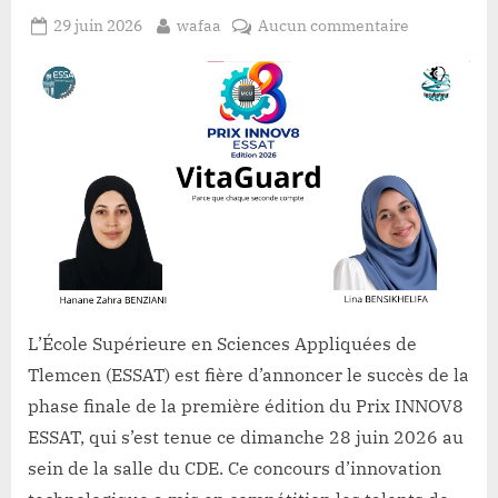
Posted
By
sur
29 juin 2026
wafaa
Aucun commentaire
on
Prix
INNOV8
–
ESSAT
2026
:
Clôture
de
la
phase
finale
et
L’École Supérieure en Sciences Appliquées de
consécratio
Tlemcen (ESSAT) est fière d’annoncer le succès de la
phase finale de la première édition du Prix INNOV8
ESSAT, qui s’est tenue ce dimanche 28 juin 2026 au
sein de la salle du CDE. Ce concours d’innovation