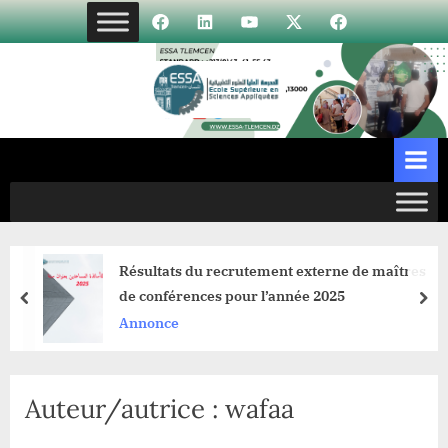
Skip
Élément
Élément
Élément
Élément
Incubateur
to
de
de
de
de
content
menu
menu
menu
menu
Résultats du recrutement externe de maîtres
de conférences pour l’année 2025
prev
nex
Annonce
Auteur/autrice :
wafaa