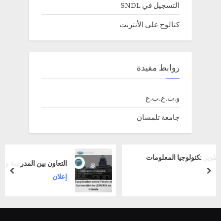
التسجيل في SNDL
كتالوج على الأنترنت
روابط مفيدة
و.ت.ع.ب.ع
جامعة تلمسان
لومات
التعاون بين المدرسة وجامعة ليمريك في أيرلندا
prev
next
إعلان