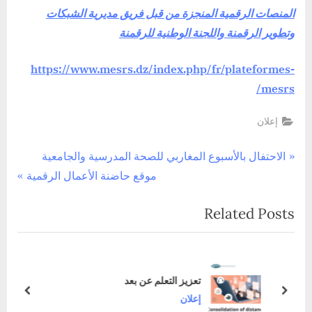
المنصات
المنصات الرقمية المنجزة من قبل فريق مديرية الشبكات
الرقمية
وتطوير الرقمنة واللجنة الوطنية للرقمنة
https://www.mesrs.dz/index.php/fr/plateformes-
mesrs/
إعلان
تصفّح
P
الاحتفال بالأسبوع المغاربي للصحة المدرسية والجامعية
N
r
موقع حاضنة الأعمال الرقمية
المقالات
e
e
Related Posts
x
v
t
i
P
o
o
u
تعزيز التعلم عن بعد
s
s
prev
next
إعلان
t
P