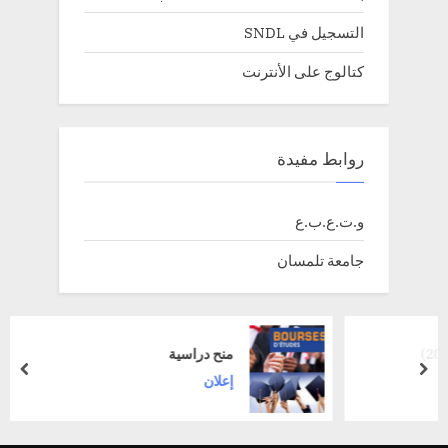
التسجيل في SNDL
كتالوج على الأنترنت
روابط مفيدة
و.ت.ع.ب.ع
جامعة تلمسان
منح دراسية
prev
next
إعلان