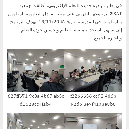
التعلم
في إطار مبادرة جديدة للتعلم الإلكتروني، أطلقت جمعية
عن
ESSAT برنامجها التدريبي على منصة مودل التعليمية للمعلمين
بعد
والمعلمات في المدرسة بتاريخ 18/11/2025. يهدف البرنامج
إلى تسهيل استخدام منصة التعليم وتحسين جودة التعلم
والخبرة للجميع.
627ff671 9c3a 4b67 ab5c
f2266656 ce92 4d6b
d1628cc4f1b4
92d6 3e7f41a3e8b6