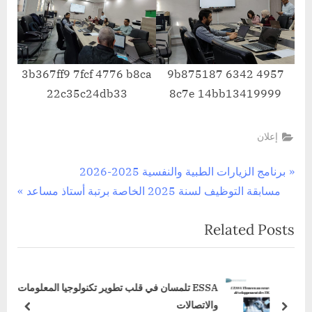
3b367ff9 7fcf 4776 b8ca
9b875187 6342 4957
22c35c24db33
8c7e 14bb13419999
إعلان
تصفّح
P
برنامج الزيارات الطبية والنفسية 2025-2026
N
r
مسابقة التوظيف لسنة 2025 الخاصة برتبة أستاذ مساعد
المقالات
e
e
Related Posts
x
v
t
i
P
o
ن
ESSA تلمسان في قلب تطوير تكنولوجيا المعلومات
o
u
والاتصالات
s
s
prev
next