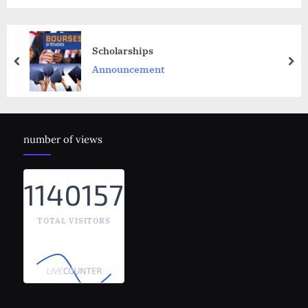
Scholarships
prev
nex
Announcement
number of views
1140157
TOTAL VISITORS