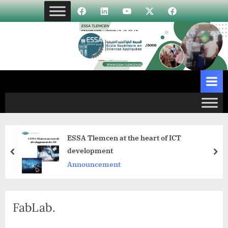
Skip
Élément
Élément
Élément
Élément
Incubateur
to
de
de
de
de
content
menu
menu
menu
menu
ESSA Tlemcen at the heart of ICT
development
prev
nex
Announcement
FabLab.