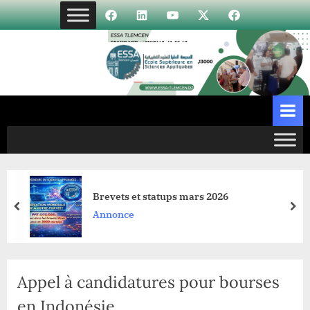
Skip
Élément
Élément
Élément
Élément
Incubateur
to
de
de
de
de
content
menu
menu
menu
menu
Brevets et statups mars 2026
prev
nex
Annonce
Appel à candidatures pour bourses
en Indonésie