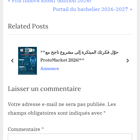
Navigation
Prix Innov8 ESSAT (Édition 2026)
r
N
Portail du bachelier 2026-2027
de
e
e
Related Posts
l’article
v
x
i
t
o
P
**حوّل فكرتك المبتكرة إلى مشروع ناجح مع
u
o
ProtoMarket 2026!**
s
s
prev
next
Annonce
P
t
o
:
Laisser un commentaire
s
t
Votre adresse e-mail ne sera pas publiée.
Les
:
champs obligatoires sont indiqués avec
*
Commentaire
*