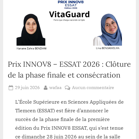
Prix INNOV8 – ESSAT 2026 : Clôture
de la phase finale et consécration
Posted
By
sur
29 juin 2026
wafaa
Aucun commentaire
on
Prix
INNOV8
L’École Supérieure en Sciences Appliquées de
–
Tlemcen (ESSAT) est fière d’annoncer le
ESSAT
succès de la phase finale de la première
2026
édition du Prix INNOV8 ESSAT, qui s’est tenue
:
ce dimanche 28 juin 2026 au sein de la salle
Clôture