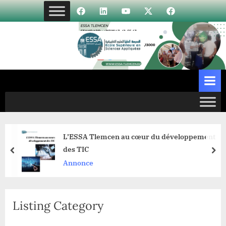
Skip
Élément
Élément
Élément
Élément
Incubateur
to
de
de
de
de
content
menu
menu
menu
menu
L’ESSA Tlemcen au cœur du développement
des TIC
prev
nex
Annonce
Listing Category