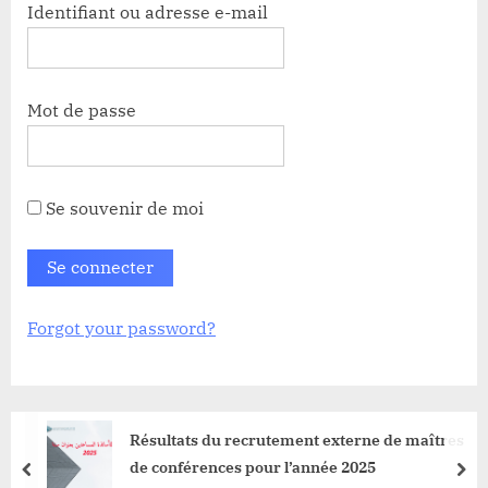
Identifiant ou adresse e-mail
Mot de passe
Se souvenir de moi
Forgot your password?
ltats du recrutement externe de maîtres
Bre
onférences pour l’année 2025
prev
nex
An