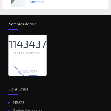
once
Nombres de vue
1143437
TOTAL VISITORS
Liens Utiles
MESRS
Écoles Nationales