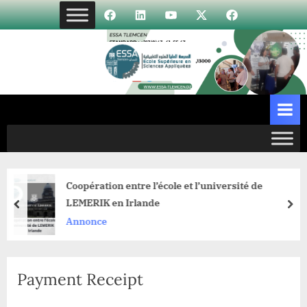
Skip
Élément
Élément
Élément
Élément
Incubateur
to
de
de
de
de
content
menu
menu
menu
menu
ation entre l’école et l’université de
Porta
IK en Irlande
prev
nex
Anno
ce
Payment Receipt